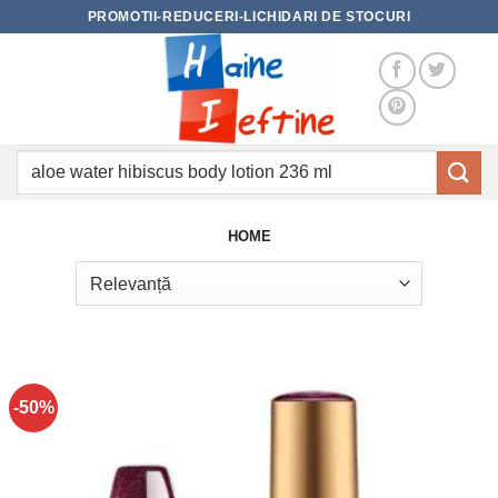
Skip
PROMOTII-REDUCERI-LICHIDARI DE STOCURI
to
content
Caută
după:
HOME
-50%