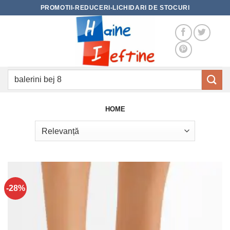
Skip
PROMOTII-REDUCERI-LICHIDARI DE STOCURI
to
content
Caută
după:
HOME
-28%