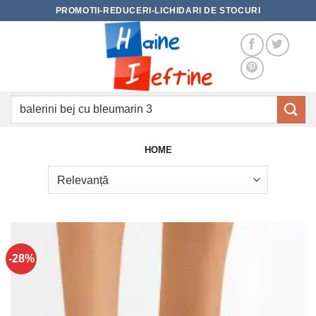
Skip
PROMOTII-REDUCERI-LICHIDARI DE STOCURI
to
content
Caută
după:
HOME
-28%