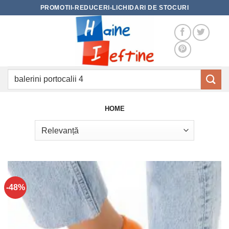
Skip
PROMOTII-REDUCERI-LICHIDARI DE STOCURI
to
content
Caută
după:
HOME
-48%