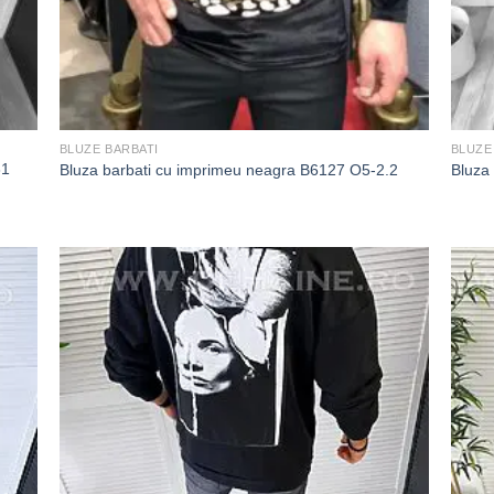
BLUZE BARBATI
BLUZE
31
Bluza barbati cu imprimeu neagra B6127 O5-2.2
Bluza