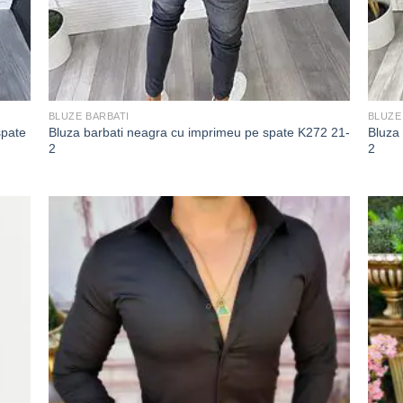
BLUZE BARBATI
BLUZE
spate
Bluza barbati neagra cu imprimeu pe spate K272 21-
Bluza
2
2