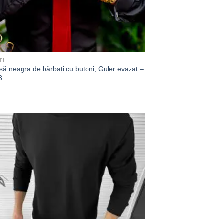
TI
ă neagra de bărbați cu butoni, Guler evazat –
3