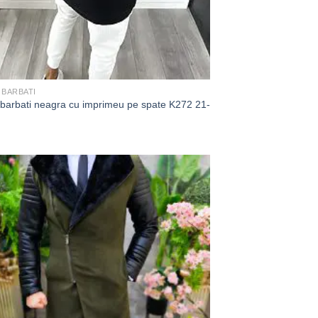
 BARBATI
 barbati neagra cu imprimeu pe spate K272 21-