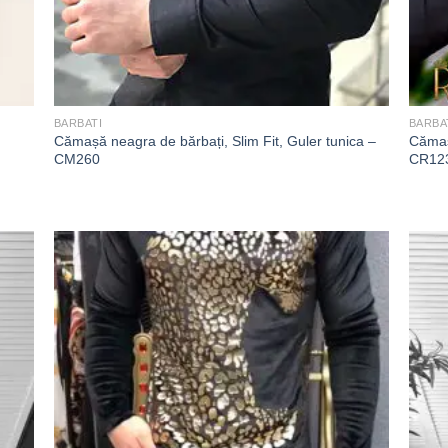
BARBATI
BARBA
Cămașă neagra de bărbați, Slim Fit, Guler tunica –
Cămaș
CM260
CR12