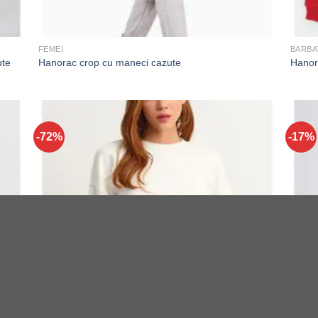
FEMEI
BARBA
ute
Hanorac crop cu maneci cazute
Hanor
-72%
-17%