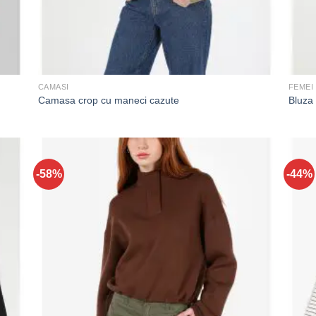
CAMASI
FEMEI
Camasa crop cu maneci cazute
Bluza
-58%
-44%