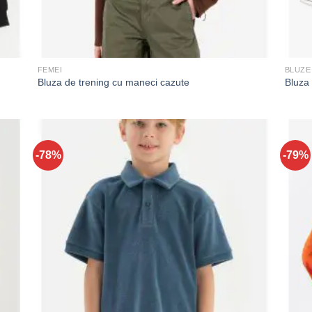
FEMEI
BLUZE
Bluza de trening cu maneci cazute
Bluza 
-78%
-79%