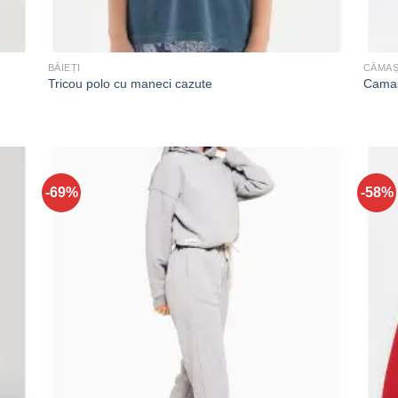
BĂIEȚI
CĂMAȘ
Tricou polo cu maneci cazute
Camas
-69%
-58%