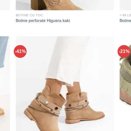
BOTINE CU TOC
> 99 LE
Botine perforate Higuera kaki
Botin
-41%
-21%