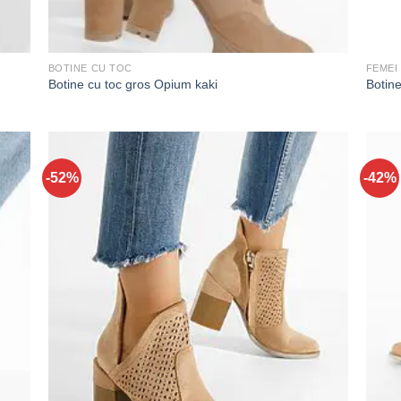
BOTINE CU TOC
FEMEI
Botine cu toc gros Opium kaki
Botine
-52%
-42%