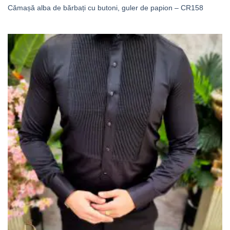
Cămașă alba de bărbați cu butoni, guler de papion – CR158