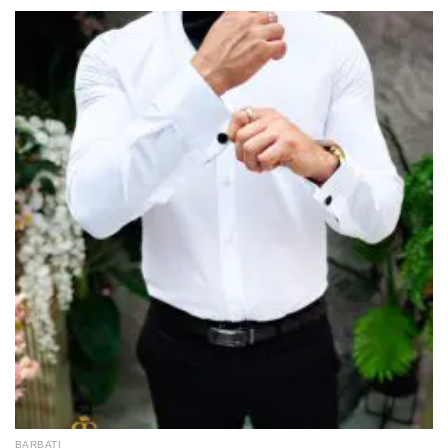
BARBATI