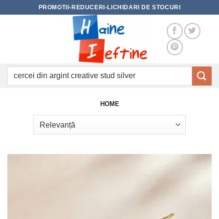
Skip
PROMOTII-REDUCERI-LICHIDARI DE STOCURI
to
content
Caută
după:
HOME