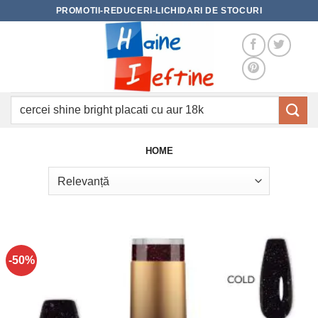
Skip
PROMOTII-REDUCERI-LICHIDARI DE STOCURI
to
content
Caută
după:
HOME
-50%