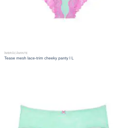
ÎMBRĂCĂMINTE
Tease mesh lace-trim cheeky panty l L