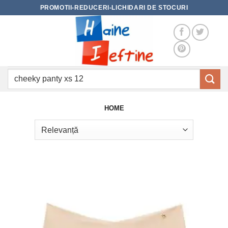
Skip
PROMOTII-REDUCERI-LICHIDARI DE STOCURI
to
content
Caută
după:
HOME