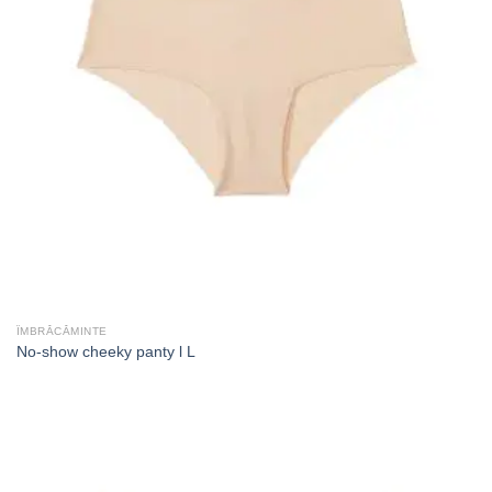
ÎMBRĂCĂMINTE
No-show cheeky panty l L