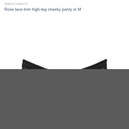
ÎMBRĂCĂMINTE
Rose lace-trim high-leg cheeky panty m M