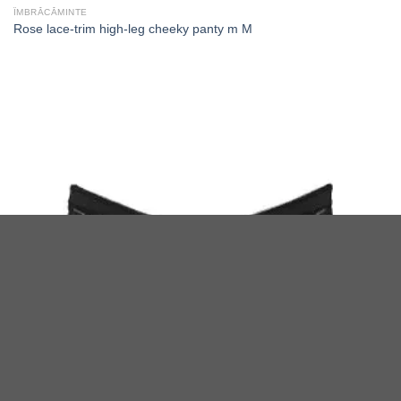
ÎMBRĂCĂMINTE
Rose lace-trim high-leg cheeky panty m M