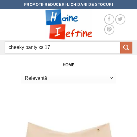
Skip
PROMOTII-REDUCERI-LICHIDARI DE STOCURI
to
content
Caută
după:
HOME