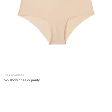
ÎMBRĂCĂMINTE
No-show cheeky panty l L