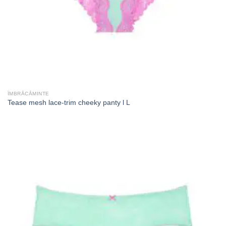
ÎMBRĂCĂMINTE
Tease mesh lace-trim cheeky panty l L