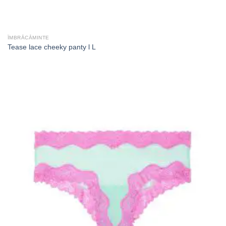
ÎMBRĂCĂMINTE
Tease lace cheeky panty l L