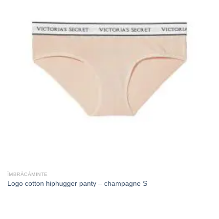
ÎMBRĂCĂMINTE
Logo cotton hiphugger panty – champagne S