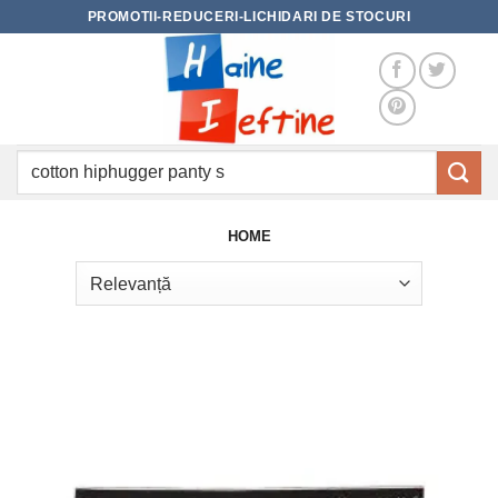
Skip
PROMOTII-REDUCERI-LICHIDARI DE STOCURI
to
content
Caută
după:
HOME