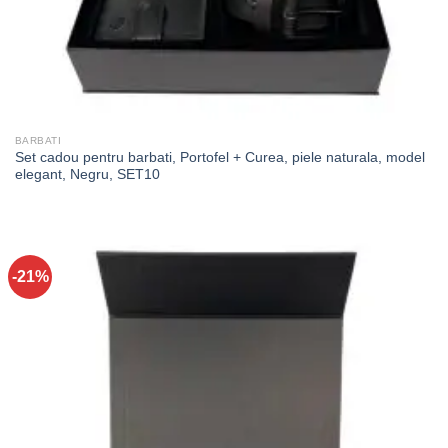
BARBATI
Set cadou pentru barbati, Portofel + Curea, piele naturala, model
elegant, Negru, SET10
-21%