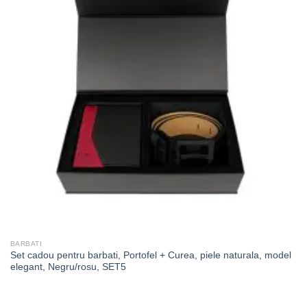
BARBATI
Set cadou pentru barbati, Portofel + Curea, piele naturala, model
elegant, Negru/rosu, SET5