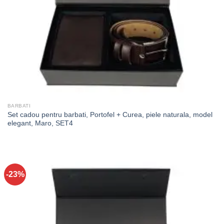
BARBATI
Set cadou pentru barbati, Portofel + Curea, piele naturala, model
elegant, Maro, SET4
-23%