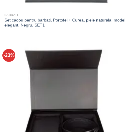
BARBATI
Set cadou pentru barbati, Portofel + Curea, piele naturala, model
elegant, Negru, SET1
-23%