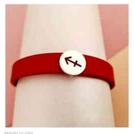
BRATARI CU ZODII