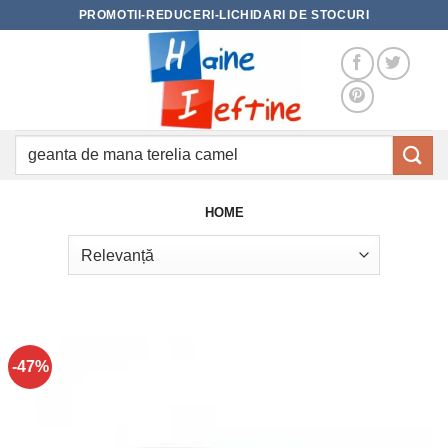
Skip
PROMOTII-REDUCERI-LICHIDARI DE STOCURI
to
content
Caută
după:
HOME
-47%