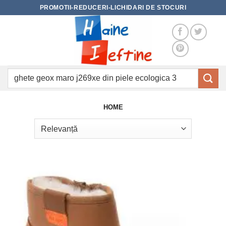
Skip
PROMOTII-REDUCERI-LICHIDARI DE STOCURI
to
content
Caută
după:
HOME