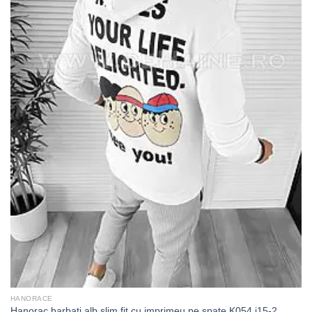
HANORACE
Hanorac barbati alb slim fit cu imprimeu pe spate K054 i15-2