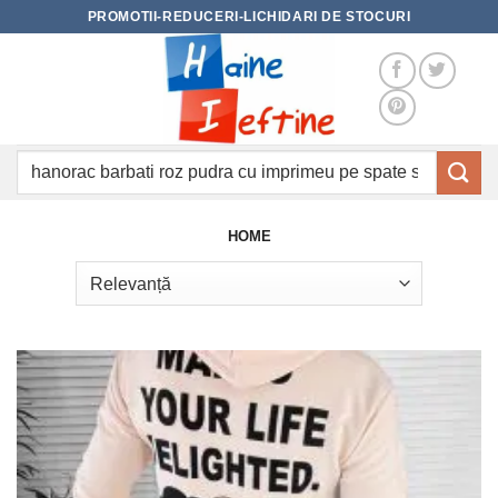
Skip
PROMOTII-REDUCERI-LICHIDARI DE STOCURI
to
content
Caută
după:
HOME