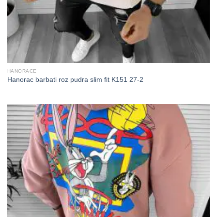
HANORACE
Hanorac barbati roz pudra slim fit K151 27-2