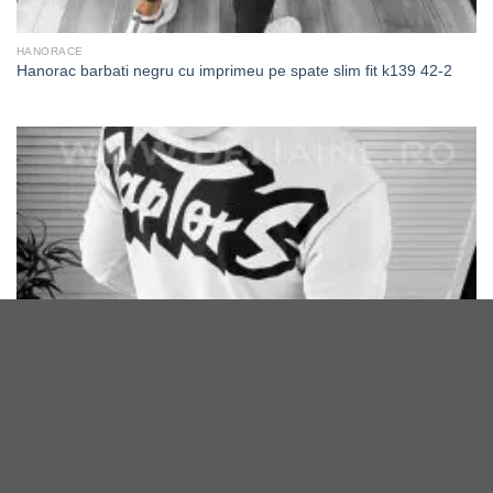
HANORACE
Hanorac barbati negru cu imprimeu pe spate slim fit k139 42-2