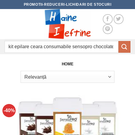
Skip
PROMOTII-REDUCERI-LICHIDARI DE STOCURI
to
content
Caută
după:
HOME
-40%