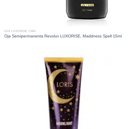
OJA LUXORISE 15ML
Oja Semipermanenta Revolux LUXORISE, Maddness Spell 15ml