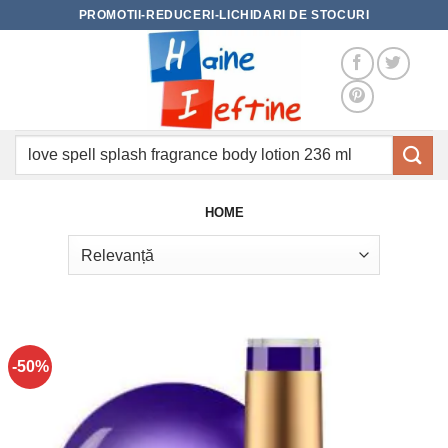
Skip
PROMOTII-REDUCERI-LICHIDARI DE STOCURI
to
content
Caută
după:
HOME
-50%