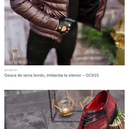
BARBATI
Geaca de iarna bordo, imblanita la interior – GC615