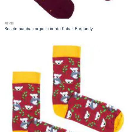
FEMEI
Sosete bumbac organic bordo Kabak Burgundy