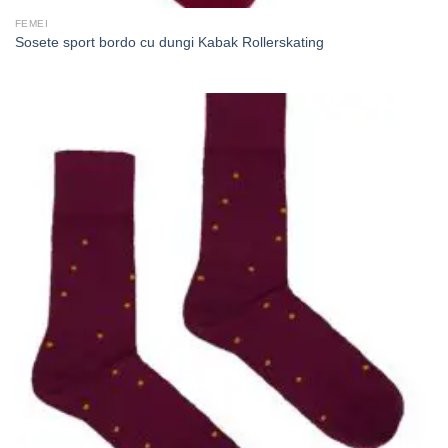
FEMEI
Sosete sport bordo cu dungi Kabak Rollerskating