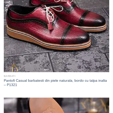
BARBATI
Pantofi Casual barbatesti din piele naturala, bordo cu talpa inalta
– P1321