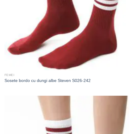
FEMEI
Sosete bordo cu dungi albe Steven S026-242