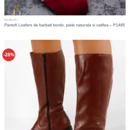
BARBATI
Pantofi Loafers de barbati bordo, piele naturala si catifea – P1485
-28%