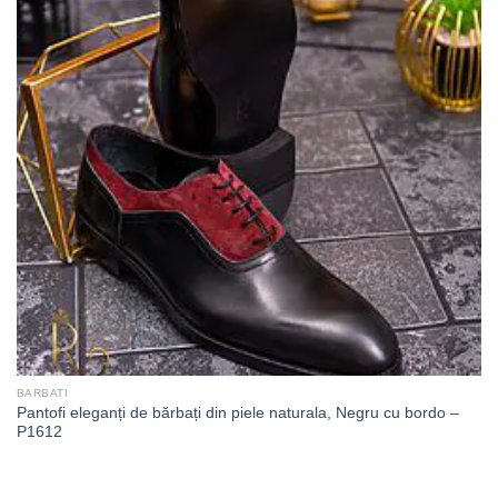
BARBATI
Pantofi eleganți de bărbați din piele naturala, Negru cu bordo –
P1612