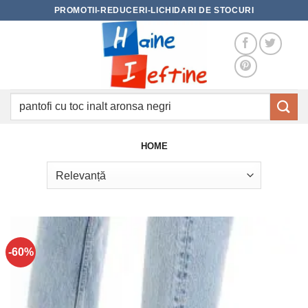
Skip
PROMOTII-REDUCERI-LICHIDARI DE STOCURI
to
content
Caută
după:
HOME
-60%