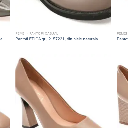
FEMEI > PANTOFI CASUAL
FEMEI
ta
Pantofi EPICA gri, 2157221, din piele naturala
Pantof