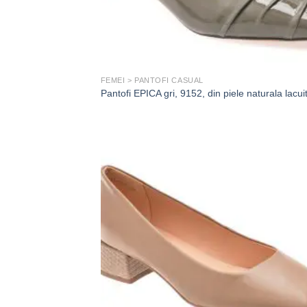
FEMEI > PANTOFI CASUAL
Pantofi EPICA gri, 9152, din piele naturala lacui