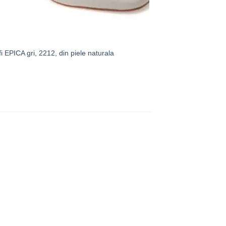
i EPICA gri, 2212, din piele naturala