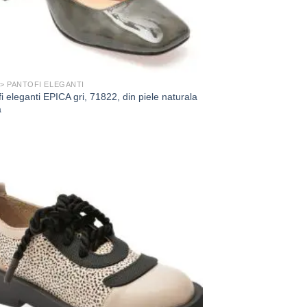
 > PANTOFI ELEGANTI
i eleganti EPICA gri, 71822, din piele naturala
a