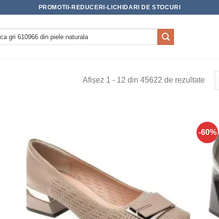
PROMOTII-REDUCERI-LICHIDARI DE STOCURI
Afișez 1 - 12 din 45622 de rezultate
-60%