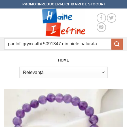
Skip
PROMOTII-REDUCERI-LICHIDARI DE STOCURI
to
content
Caută
după:
HOME