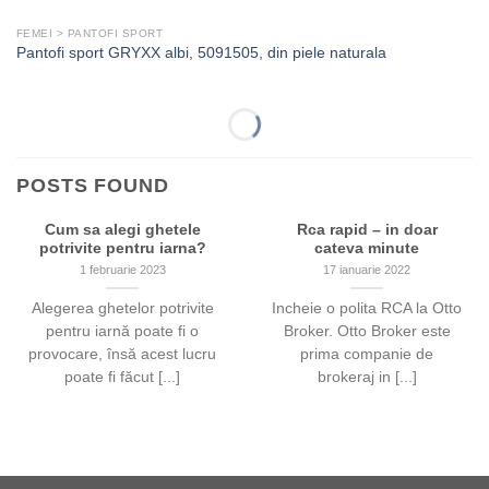
FEMEI > PANTOFI SPORT
Pantofi sport GRYXX albi, 5091505, din piele naturala
POSTS FOUND
Cum sa alegi ghetele
Rca rapid – in doar
potrivite pentru iarna?
cateva minute
1 februarie 2023
17 ianuarie 2022
Alegerea ghetelor potrivite
Incheie o polita RCA la Otto
pentru iarnă poate fi o
Broker. Otto Broker este
provocare, însă acest lucru
prima companie de
poate fi făcut [...]
brokeraj in [...]