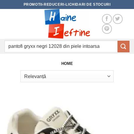
Skip
PROMOTII-REDUCERI-LICHIDARI DE STOCURI
to
content
Caută
după:
HOME