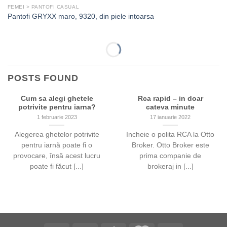
FEMEI > PANTOFI CASUAL
Pantofi GRYXX maro, 9320, din piele intoarsa
POSTS FOUND
Cum sa alegi ghetele
Rca rapid – in doar
potrivite pentru iarna?
cateva minute
1 februarie 2023
17 ianuarie 2022
Alegerea ghetelor potrivite
Incheie o polita RCA la Otto
pentru iarnă poate fi o
Broker. Otto Broker este
provocare, însă acest lucru
prima companie de
poate fi făcut [...]
brokeraj in [...]