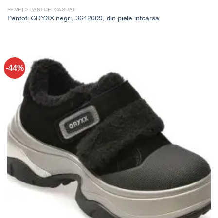
FEMEI > PANTOFI CASUAL
Pantofi GRYXX negri, 3642609, din piele intoarsa
-44%