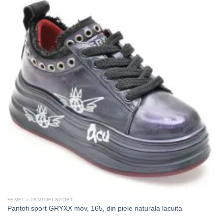
FEMEI > PANTOFI SPORT
Pantofi sport GRYXX mov, 165, din piele naturala lacuita