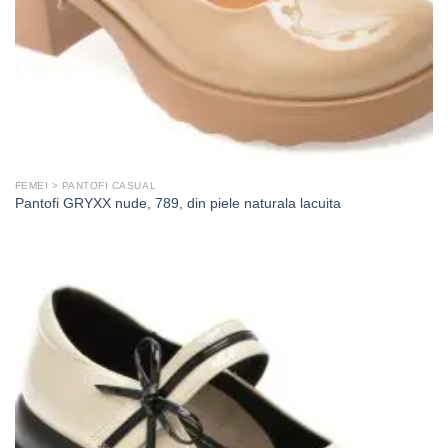
FEMEI > PANTOFI CASUAL
Pantofi GRYXX nude, 789, din piele naturala lacuita