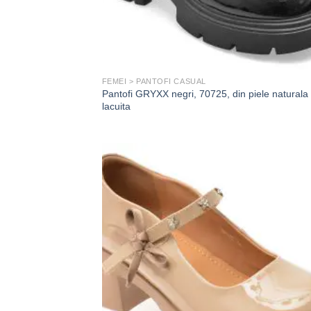
FEMEI > PANTOFI CASUAL
Pantofi GRYXX negri, 70725, din piele naturala
lacuita