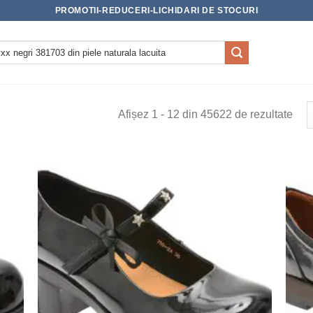
PROMOTII-REDUCERI-LICHIDARI DE STOCURI
Afișez 1 - 12 din 45622 de rezultate