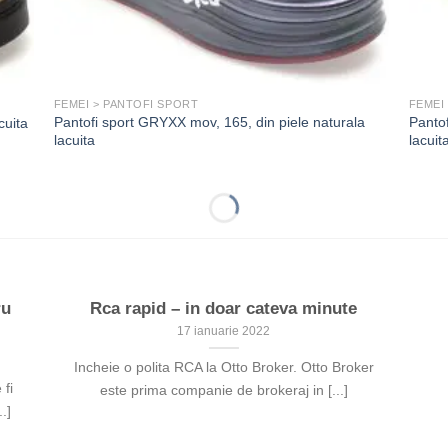
FEMEI > PANTOFI SPORT
FEMEI
Pantofi sport GRYXX mov, 165, din piele naturala
Pantof
cuita
lacuita
lacuit