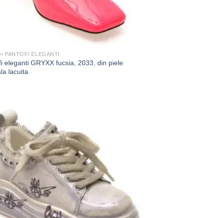
 > PANTOFI ELEGANTI
i eleganti GRYXX fucsia, 2033, din piele
la lacuita