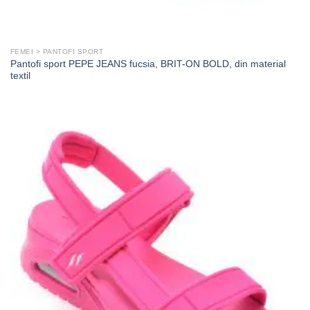
FEMEI > PANTOFI SPORT
Pantofi sport PEPE JEANS fucsia, BRIT-ON BOLD, din material
textil