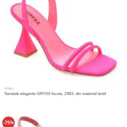
FEMEI
Sandale elegante GRYXX fucsia, 2983, din material textil
-75%