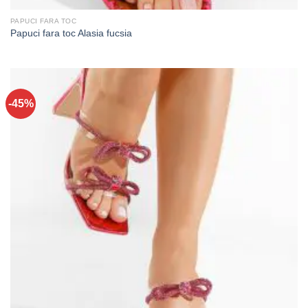
PAPUCI FARA TOC
Papuci fara toc Alasia fucsia
-45%