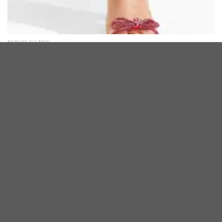
PAPUCI CU TOC
Papuci cu toc Ursula fucsia
-29%