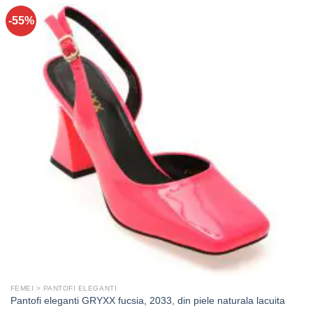
-55%
FEMEI > PANTOFI ELEGANTI
Pantofi eleganti GRYXX fucsia, 2033, din piele naturala lacuita