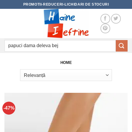
Skip
PROMOTII-REDUCERI-LICHIDARI DE STOCURI
to
content
Caută
după:
HOME
-47%