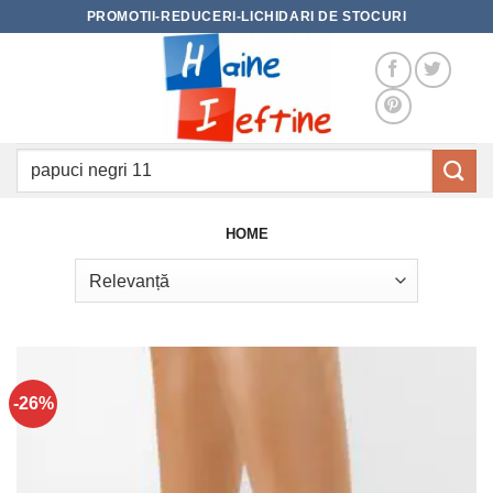
Skip
PROMOTII-REDUCERI-LICHIDARI DE STOCURI
to
content
Caută
după:
HOME
-26%