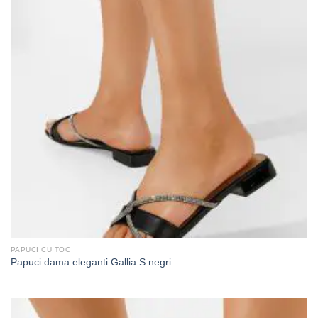
PAPUCI CU TOC
Papuci dama eleganti Gallia S negri