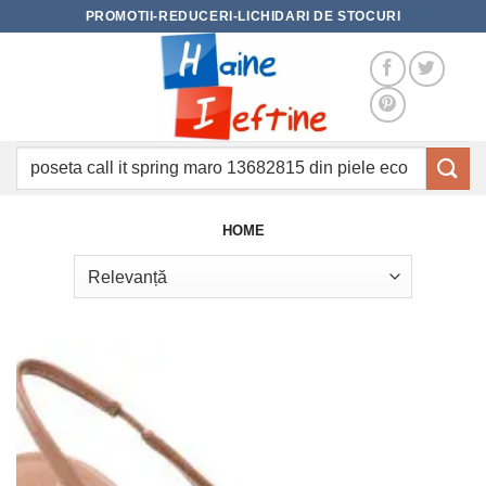
Skip
PROMOTII-REDUCERI-LICHIDARI DE STOCURI
to
content
Caută
după:
HOME