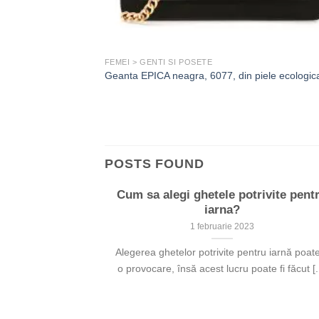
FEMEI > GENTI SI POSETE
Geanta EPICA neagra, 6077, din piele ecologic