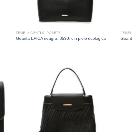
FEMEI > GENTI SI POSETE
FEMEI
Geanta EPICA neagra, 8590, din piele ecologica
Geant