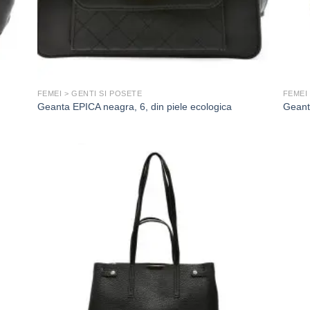
FEMEI > GENTI SI POSETE
FEMEI
Geanta EPICA neagra, 6, din piele ecologica
Geant