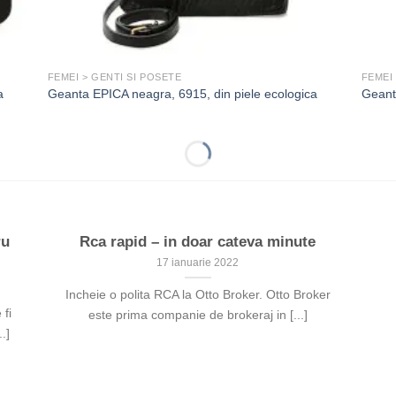
FEMEI > GENTI SI POSETE
FEMEI
a
Geanta EPICA neagra, 6915, din piele ecologica
Geant