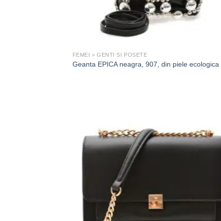
FEMEI > GENTI SI POSETE
Geanta EPICA neagra, 907, din piele ecologica