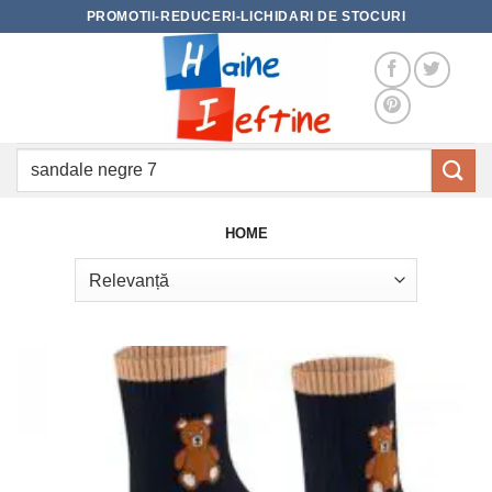
Skip
PROMOTII-REDUCERI-LICHIDARI DE STOCURI
to
content
Caută
după:
HOME