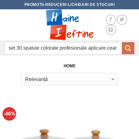
Skip
PROMOTII-REDUCERI-LICHIDARI DE STOCURI
to
content
Caută
după:
HOME
-46%