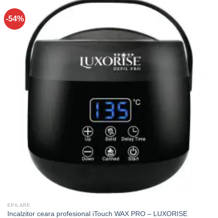
-54%
EPILARE
Incalzitor ceara profesional iTouch WAX PRO – LUXORISE