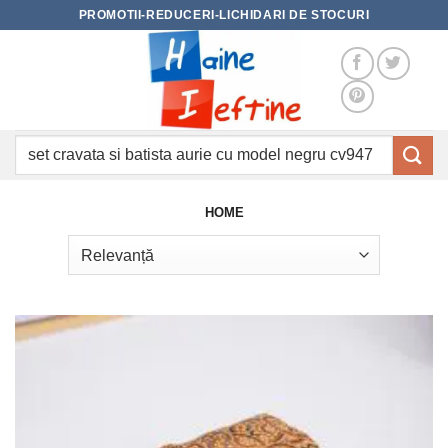
Skip
PROMOTII-REDUCERI-LICHIDARI DE STOCURI
to
content
Caută
după:
HOME