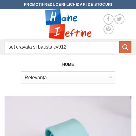
Skip
PROMOTII-REDUCERI-LICHIDARI DE STOCURI
to
content
Caută
după:
HOME