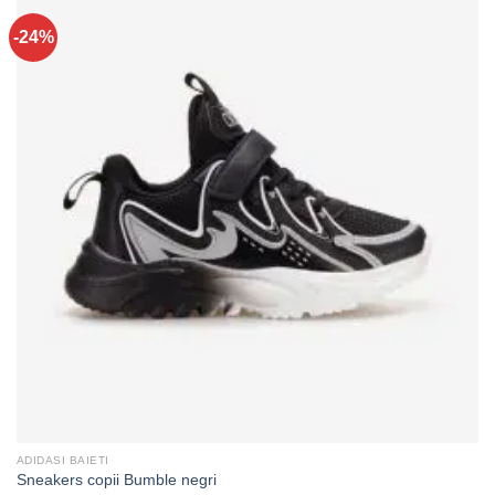
-24%
ADIDASI BAIETI
Sneakers copii Bumble negri