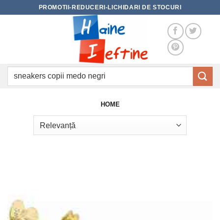
Skip
PROMOTII-REDUCERI-LICHIDARI DE STOCURI
to
content
Caută
după:
HOME