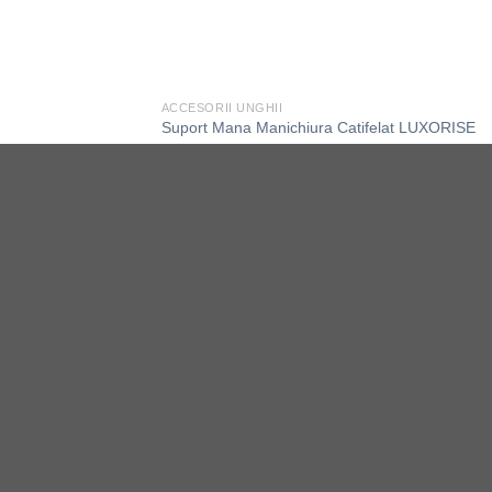
ACCESORII UNGHII
Suport Mana Manichiura Catifelat LUXORISE
-50%