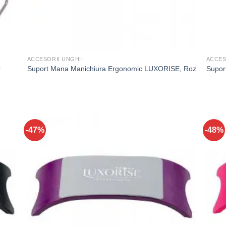
ACCESORII UNGHII
ACCES
O
Suport Mana Manichiura Ergonomic LUXORISE, Roz
Supor
-47%
-48%