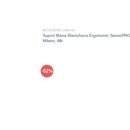
ACCESORII UNGHII
Suport Mana Manichiura Ergonomic SensoPR
Milano, Alb
-52%