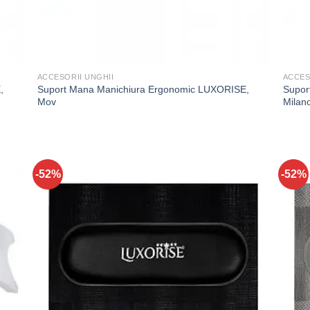
ACCESORII UNGHII
ACCES
,
Suport Mana Manichiura Ergonomic LUXORISE,
Supor
Mov
Milan
-52%
-52%