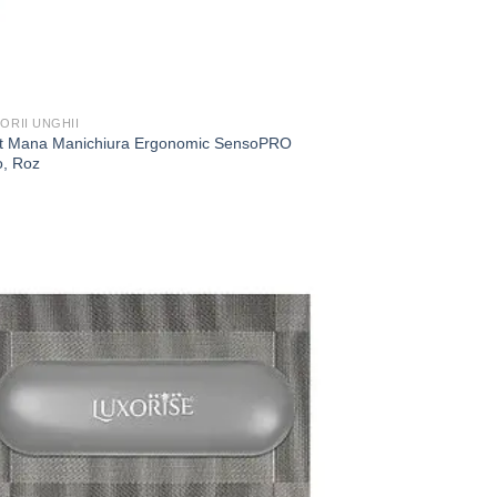
ORII UNGHII
t Mana Manichiura Ergonomic SensoPRO
o, Roz