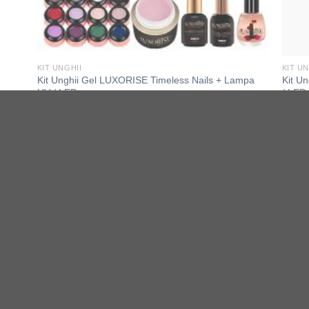
KIT UNGHII
KIT UN
Kit Unghii Gel LUXORISE Timeless Nails + Lampa
Kit U
UV / LED
/ LED
-5%
-5%