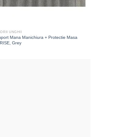
ORII UNGHII
uport Mana Manichiura + Protectie Masa
ISE, Grey