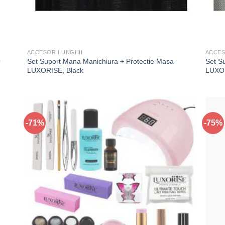
ACCESORII UNGHII
ACCES
O
Set Suport Mana Manichiura + Protectie Masa
Set S
LUXORISE, Black
LUXOR
-71%
-75%