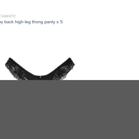
CĂMINTE
y back high-leg thong panty s S