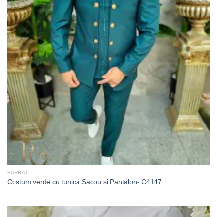
BARBATI
Costum verde cu tunica Sacou si Pantalon- C4147