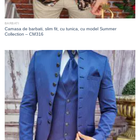
BARBATI
Camasa de barbati, slim fit, cu tunica, cu model Summer
Collection – CM316