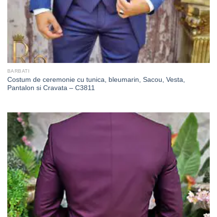
BARBATI
Costum de ceremonie cu tunica, bleumarin, Sacou, Vesta,
Pantalon si Cravata – C3811