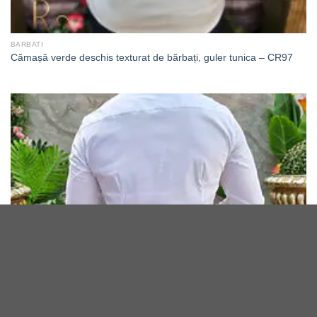
BARBATI
Cămașă verde deschis texturat de bărbați, guler tunica – CR97