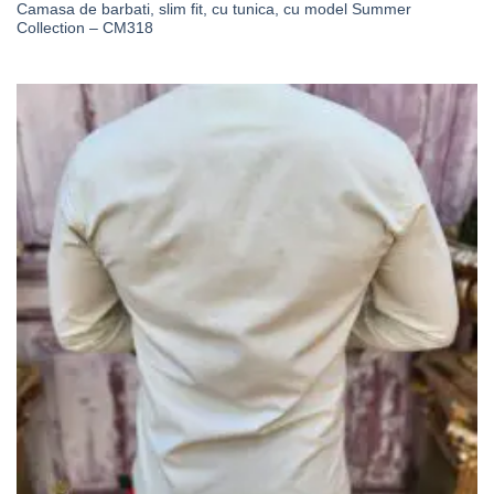
Camasa de barbati, slim fit, cu tunica, cu model Summer
Collection – CM318