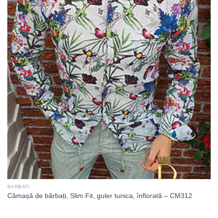
BARBATI
Cămașă de bărbați, Slim Fit, guler tunica, înflorată – CM312