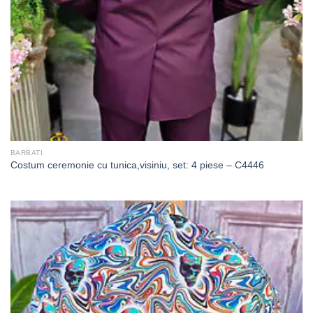
BARBATI
Costum ceremonie cu tunica,visiniu, set: 4 piese – C4446