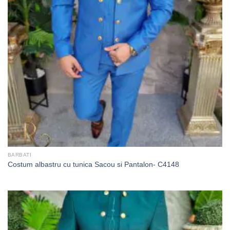
BARBATI
Costum albastru cu tunica Sacou si Pantalon- C4148