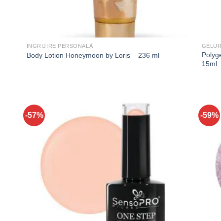
ÎNGRIJIRE PERSONALĂ
GELUR
Polyg
Body Lotion Honeymoon by Loris – 236 ml
15ml
-57%
-59%