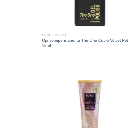
CRUELTY FREE
Oja semipermanenta The One Cupio Velvet Pet
15ml