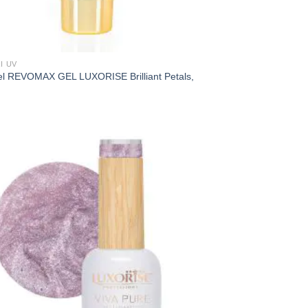
I UV
el REVOMAX GEL LUXORISE Brilliant Petals,