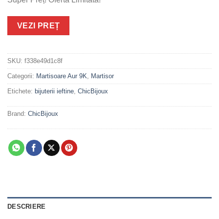
VEZI PREȚ
SKU:
f338e49d1c8f
Categorii:
Martisoare Aur 9K
,
Martisor
Etichete:
bijuterii ieftine
,
ChicBijoux
Brand:
ChicBijoux
DESCRIERE