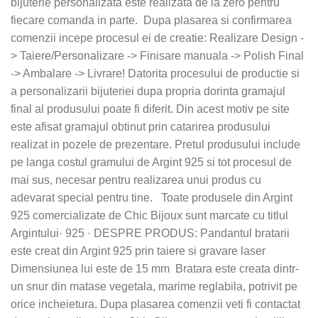
bijuterie personalizata este realizata de la zero pentru
fiecare comanda in parte. Dupa plasarea si confirmarea
comenzii incepe procesul ei de creatie: Realizare Design -
> Taiere/Personalizare -> Finisare manuala -> Polish Final
-> Ambalare -> Livrare! Datorita procesului de productie si
a personalizarii bijuteriei dupa propria dorinta gramajul
final al produsului poate fi diferit. Din acest motiv pe site
este afisat gramajul obtinut prin catarirea produsului
realizat in pozele de prezentare. Pretul produsului include
pe langa costul gramului de Argint 925 si tot procesul de
mai sus, necesar pentru realizarea unui produs cu
adevarat special pentru tine. Toate produsele din Argint
925 comercializate de Chic Bijoux sunt marcate cu titlul
Argintului· 925 · DESPRE PRODUS: Pandantul bratarii
este creat din Argint 925 prin taiere si gravare laser
Dimensiunea lui este de 15 mm Bratara este creata dintr-
un snur din matase vegetala, marime reglabila, potrivit pe
orice incheietura. Dupa plasarea comenzii veti fi contactat