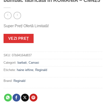
bumbac fabricata in ROMANIA – CM425
Super Preț! Ofertă Limitată!
VEZI PREȚ
SKU:
07b94164d837
Categorii:
barbati
,
Camasi
Etichete:
haine ieftine
,
Reginald
Brand:
Reginald