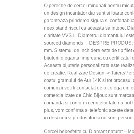
O pereche de cercei minunati pentru micuta 
un design incantator dar sunt si foarte confo
garanteaza prinderea sigura si confortabila
neexistand riscul ca aceasta sa intepe. Dia
claritate VVS1. Diametrul diamantului est
sourced diamonds . DESPRE PRODUS: Perec
mm. Sistemul de inchidere este de tip filet 
bijuterii eleganta, impreuna cu certificatu
Aceasta bijuterie personalizata este reali
de creatie: Realizare Design -> Taiere/Per
costul gramului de Aur 14K si tot procesul
comenzii veti fi contactat de o colega din e
comercializate de Chic Bijoux sunt marcate
comanda si conform cerințelor tale nu pot f
plus, vom confirma si telefonic aceste detal
in descrierea produsului si nu sunt personal
Cercei bebe/fetite cu Diamant naturat – Mod