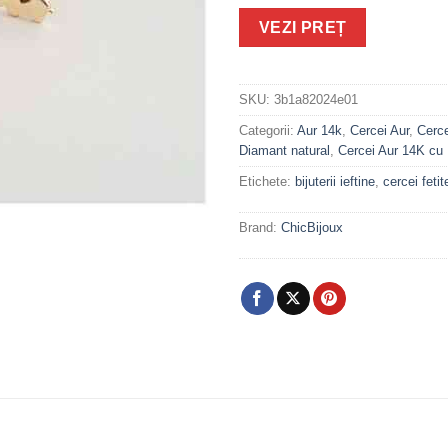
VEZI PREȚ
SKU:
3b1a82024e01
Categorii:
Aur 14k
,
Cercei Aur
,
Cerce
Diamant natural
,
Cercei Aur 14K cu 
Etichete:
bijuterii ieftine
,
cercei fetit
Brand:
ChicBijoux