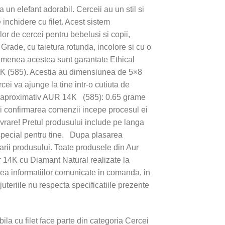
un elefant adorabil. Cerceii au un stil si
 inchidere cu filet. Acest sistem
or de cercei pentru bebelusi si copii,
Grade, cu taietura rotunda, incolore si cu o
emenea acestea sunt garantate Ethical
K (585). Acestia au dimensiunea de 5×8
cei va ajunge la tine intr-o cutiuta de
amaj aproximativ AUR 14K (585): 0.65 grame
si confirmarea comenzii incepe procesul ei
vrare! Pretul produsului include pe langa
 special pentru tine. Dupa plasarea
rarii produsului. Toate produsele din Aur
r 14K cu Diamant Natural realizate la
inea informatiilor comunicate in comanda, in
uteriile nu respecta specificatiile prezente
la cu filet face parte din categoria Cercei