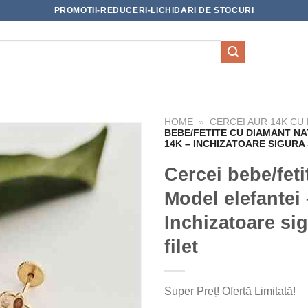
PROMOTII-REDUCERI-LICHIDARI DE STOCURI
HOME
»
CERCEI AUR 14K CU
BEBE/FETITE CU DIAMANT N
14K – INCHIZATOARE SIGURA
Cercei bebe/feti
Model elefantei
Inchizatoare sig
filet
Super Preț! Ofertă Limitată!