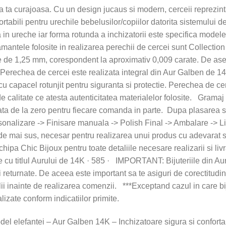
ta curajoasa. Cu un design jucaus si modern, cerceii reprezinta 
rtabili pentru urechile bebelusilor/copiilor datorita sistemului de
 in ureche iar forma rotunda a inchizatorii este specifica modelel
mantele folosite in realizarea perechii de cercei sunt Collection 
e de 1,25 mm, corespondent la aproximativ 0,009 carate. De as
hea de cercei este realizata integral din Aur Galben de 14
cu capacel rotunjit pentru siguranta si protectie. Perechea de cer
l de calitate ce atesta autenticitatea materialelor folosite. Gr
zata de la zero pentru fiecare comanda in parte. Dupa plasarea 
sonalizare -> Finisare manuala -> Polish Final -> Ambalare -> Li
 de mai sus, necesar pentru realizarea unui produs cu adevarat
chipa Chic Bijoux pentru toate detaliile necesare realizarii si liv
 cu titlul Aurului de 14K · 585 · IMPORTANT: Bijuteriile din Au
i returnate. De aceea este important sa te asiguri de corectitud
ii inainte de realizarea comenzii. ***Exceptand cazul in care bij
izate conform indicatiilor primite.
el elefantei – Aur Galben 14K – Inchizatoare sigura si confortabi