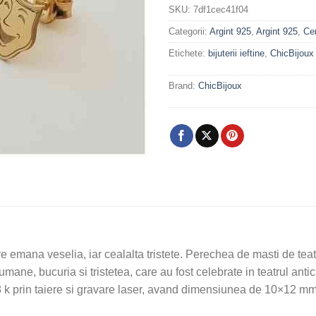
SKU:
7df1cec41f04
Categorii:
Argint 925
,
Argint 925
,
Cer
Etichete:
bijuterii ieftine
,
ChicBijoux
Brand:
ChicBijoux
e emana veselia, iar cealalta tristete. Perechea de masti de teat
mane, bucuria si tristetea, care au fost celebrate in teatrul ant
8 k prin taiere si gravare laser, avand dimensiunea de 10×12 mm 