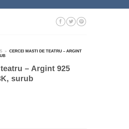
25
»
CERCEI MASTI DE TEATRU – ARGINT
RUB
teatru – Argint 925
8K, surub