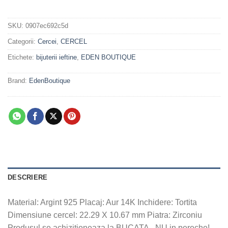
SKU:
0907ec692c5d
Categorii:
Cercei
,
CERCEL
Etichete:
bijuterii ieftine
,
EDEN BOUTIQUE
Brand:
EdenBoutique
DESCRIERE
Material: Argint 925 Placaj: Aur 14K Inchidere: Tortita
Dimensiune cercel: 22.29 X 10.67 mm Piatra: Zirconiu
Produsul se achizitioneaza la BUCATA, NU in pereche!