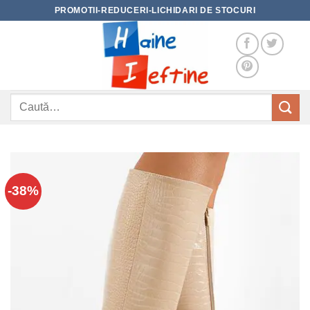
Skip
PROMOTII-REDUCERI-LICHIDARI DE STOCURI
to
content
Caută
după:
-38%