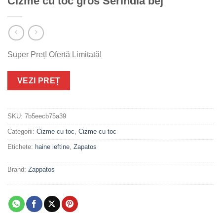
Cizme cu toc gros Serindia bej
Super Preț! Ofertă Limitată!
VEZI PREȚ
SKU:
7b5eecb75a39
Categorii:
Cizme cu toc
,
Cizme cu toc
Etichete:
haine ieftine
,
Zapatos
Brand:
Zappatos