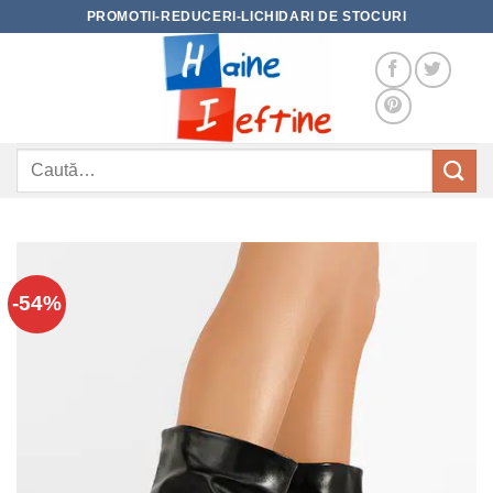
Skip
PROMOTII-REDUCERI-LICHIDARI DE STOCURI
to
content
Caută
după:
-54%