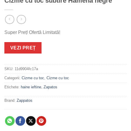
Cizme cu toc subtire Hamena negre
Super Preț! Ofertă Limitată!
VEZI PREȚ
SKU:
11d9904fc17a
Categorii:
Cizme cu toc
,
Cizme cu toc
Etichete:
haine ieftine
,
Zapatos
Brand:
Zappatos