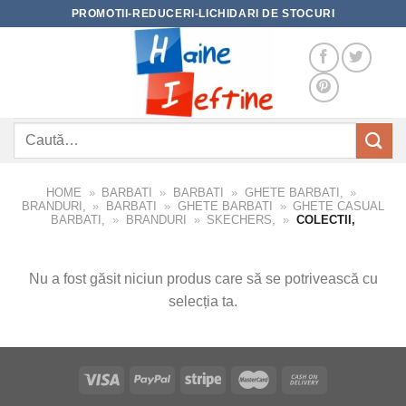
Skip
PROMOTII-REDUCERI-LICHIDARI DE STOCURI
to
content
Caută
după:
HOME
»
BARBATI
»
BARBATI
»
GHETE BARBATI,
»
BRANDURI,
»
BARBATI
»
GHETE BARBATI
»
GHETE CASUAL
BARBATI,
»
BRANDURI
»
SKECHERS,
»
COLECTII,
Nu a fost găsit niciun produs care să se potrivească cu
selecția ta.