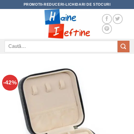
Skip
PROMOTII-REDUCERI-LICHIDARI DE STOCURI
to
content
Caută
după:
-42%